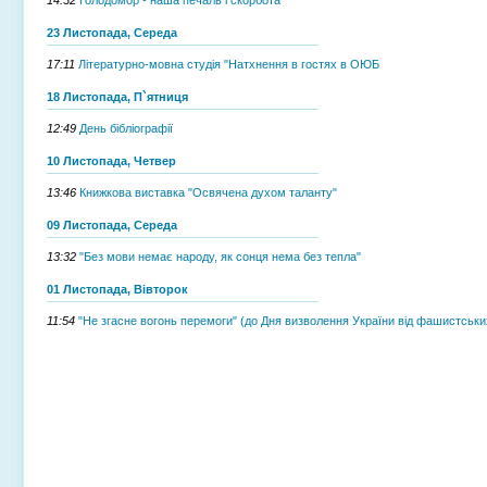
23 Листопада, Середа
17:11
Літературно-мовна студія "Натхнення в гостях в ОЮБ
18 Листопада, П`ятниця
12:49
День бібліографії
10 Листопада, Четвер
13:46
Книжкова виставка "Освячена духом таланту"
09 Листопада, Середа
13:32
"Без мови немає народу, як сонця нема без тепла"
01 Листопада, Вівторок
11:54
"Не згасне вогонь перемоги" (до Дня визволення України від фашистськи