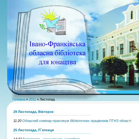
Головна
»
2011
»
Листопад
29 Листопада, Вівторок
11:20
Обласний семінар-практикум бібліотечних працівників ПТНЗ області
25 Листопада, П`ятниця
14:32
Голодомор - наша печаль і скорбота