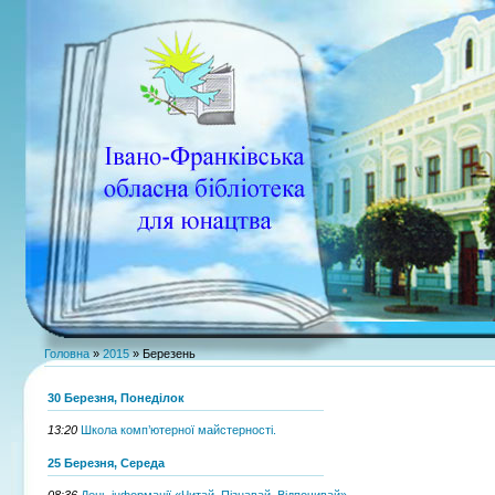
Головна
»
2015
»
Березень
30 Березня, Понеділок
13:20
Школа комп’ютерної майстерності.
25 Березня, Середа
08:36
День інформації «Читай. Пізнавай. Відпочивай».