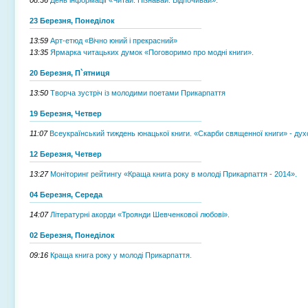
23 Березня, Понеділок
13:59
Арт-етюд «Вічно юний і прекрасний»
13:35
Ярмарка читацьких думок «Поговоримо про модні книги».
20 Березня, П`ятниця
13:50
Творча зустріч із молодими поетами Прикарпаття
19 Березня, Четвер
11:07
Всеукраїнський тиждень юнацької книги. «Скарби священної книги» - дух
12 Березня, Четвер
13:27
Моніторинг рейтингу «Краща книга року в молоді Прикарпаття - 2014».
04 Березня, Середа
14:07
Літературні акорди «Троянди Шевченкової любові».
02 Березня, Понеділок
09:16
Краща книга року у молоді Прикарпаття.