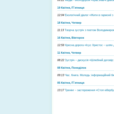
19 Квітня, П`ятниця
12:04
Екологічний діалог «Жити в гармонії 
18 Квітня, Четвер
11:13
Творча зустріч з поетом Володимир
16 Квітня, Вівторок
12:59
Хресна дорога «Ісус Христос – шлях 
11 Квітня, Четвер
08:22
Зустріч – дискусія «Шлюбний договір:
08 Квітня, Понеділок
09:13
Час. Книга. Молодь: інформаційний б
05 Квітня, П`ятниця
13:17
Тренінг – застереження «Стоп кібербу