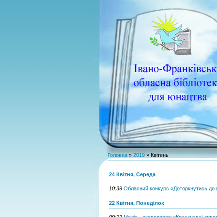
Головна
»
2019
»
Квітень
24 Квітня, Середа
10:39
Обласний конкурс «Доторкнутись до 
22 Квітня, Понеділок
09:22
Медіа - екоподорож «Краєзнавчі диво