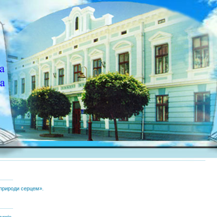
природи серцем».
вижі».