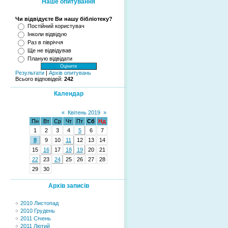
Наше опитування
Чи відвідуєте Ви нашу бібліотеку?
Постійний користувач
Інколи відвідую
Раз в півріччя
Ще не відвідував
Планую відвідати
Результати
|
Архів опитувань
Всього відповідей:
242
Календар
«
Квітень 2019
»
Пн
Вт
Ср
Чт
Пт
Сб
Нд
1
2
3
4
5
6
7
8
9
10
11
12
13
14
15
16
17
18
19
20
21
22
23
24
25
26
27
28
29
30
Архів записів
2010 Листопад
2010 Грудень
2011 Січень
2011 Лютий