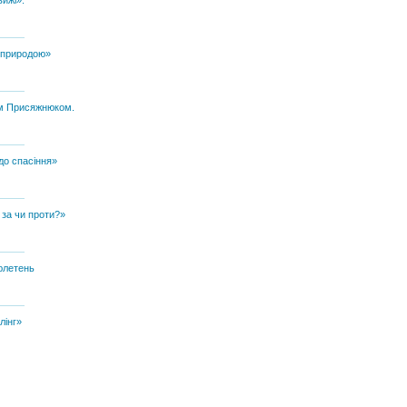
з природою»
ом Присяжнюком.
до спасіння»
 за чи проти?»
юлетень
лінг»