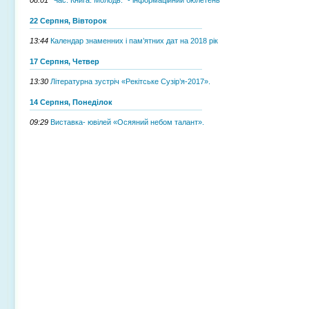
22 Серпня, Вівторок
13:44
Календар знаменних і пам’ятних дат на 2018 рік
17 Серпня, Четвер
13:30
Літературна зустріч «Рекітське Сузір’я-2017».
14 Серпня, Понеділок
09:29
Виставка- ювілей «Осяяний небом талант».