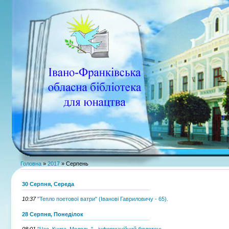
Головна
»
2017
»
Серпень
30 Серпня, Середа
10:37
"Тепло поетової ватри" (Іванові Гавриловичу - 65).
28 Серпня, Понеділок
08:01
"Час. Книга. Молодь." - інформаційний бюлетень