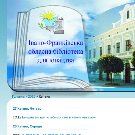
Головна
»
2023
»
Квітень
27 Квітня, Четвер
13:12
Бінарна зустріч «Любимо, світ в якому живемо».
26 Квітня, Середа
08:15
"Чорнобиль - бентежить пам'яті серця"