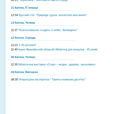
21 Квітня, П`ятниця
12:54
Круглий стіл “Природа і душа: екологічне мислення”.
13 Квітня, Четвер
11:37
"Благословення сходить із небес: Великдень".
12 Квітня, Середа
12:21
З 45-річчям!!!
11:40
Івано-Франківській обласній бібліотеці для юнацтва - 45 років!
06 Квітня, Четвер
11:30
Бібліотечна виставка «Спорт – модно, здорово, захопливо».
04 Квітня, Вівторок
08:30
Літературна експертиза “ Гаряча книжкова десятка ”