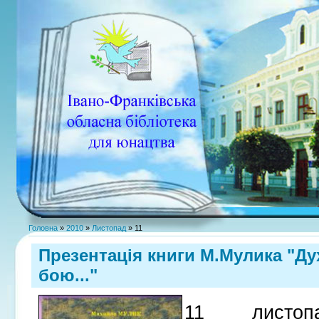
Головна
»
2010
»
Листопад
»
11
Презентація книги М.Мулика "Дух
бою..."
11 листоп