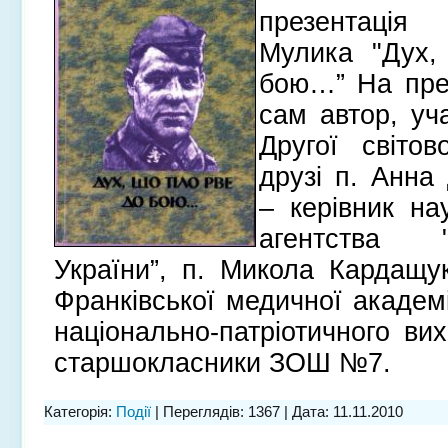
презентація 
Мулика "Дух,
бою…” На през
сам автор, уч
Другої світов
друзі п. Анна
– керівник на
агентства 
України”, п. Микола Кардащу
Франківської медичної академі
національно-патріотичного ви
старшокласники ЗОШ №7.
Категорія:
Події
| Переглядів: 1367 | Дата:
11.11.2010