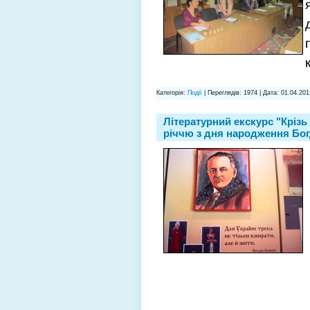
Категорія:
Події
| Переглядів: 1974 | Дата:
01.04.201
Літературний екскурс "Крізь
річчю з дня народження Бо