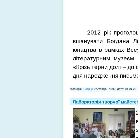
2012 рік прогол
вшанувати Богдана Ле
юнацтва в рамках Всеу
літературним музеєм 
«Крізь терни долі – до
дня народження письм
Категорія:
Події
| Переглядів: 2186 | Дата:
01.04.201
Лабораторія творчої майстер