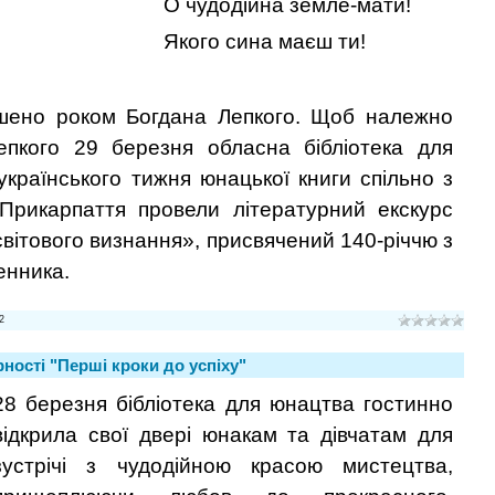
О чудодійна земле-мати!
Якого сина маєш ти!
ошено роком Богдана Лепкого. Щоб належно
пкого 29 березня обласна бібліотека для
країнського тижня юнацької книги спільно з
Прикарпаття провели літературний екскурс
 світового визнання», присвячений 140-річчю з
енника.
2
ності "Перші кроки до успіху"
28 березня бібліотека для юнацтва гостинно
відкрила свої двері юнакам та дівчатам для
зустрічі з чудодійною красою мистецтва,