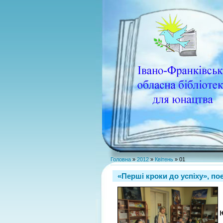
Головна
»
2012
»
Квітень
»
01
«Перші кроки до успіху», п