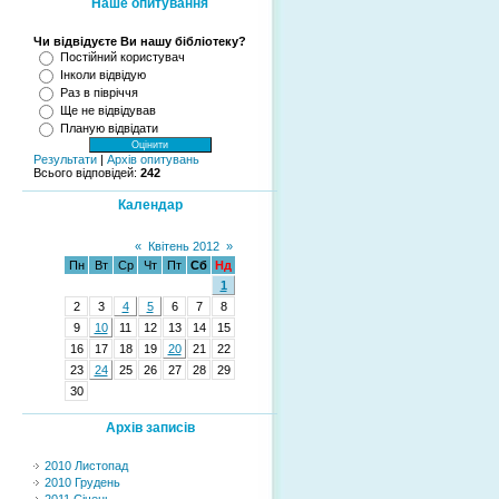
Наше опитування
Чи відвідуєте Ви нашу бібліотеку?
Постійний користувач
Інколи відвідую
Раз в півріччя
Ще не відвідував
Планую відвідати
Результати
|
Архів опитувань
Всього відповідей:
242
Календар
«
Квітень 2012
»
Пн
Вт
Ср
Чт
Пт
Сб
Нд
1
2
3
4
5
6
7
8
9
10
11
12
13
14
15
16
17
18
19
20
21
22
23
24
25
26
27
28
29
30
Архів записів
2010 Листопад
2010 Грудень