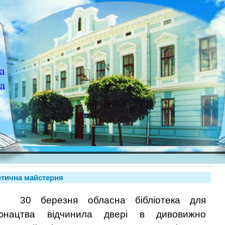
оетична майстерня
30 березня обласна бібліотека для
юнацтва відчинила двері в дивовижно