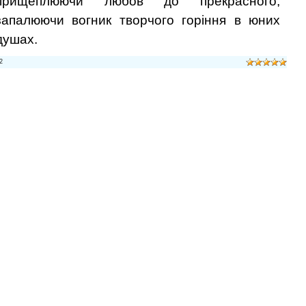
прищеплюючи любов до прекрасного,
запалюючи вогник творчого горіння в юних
душах.
2