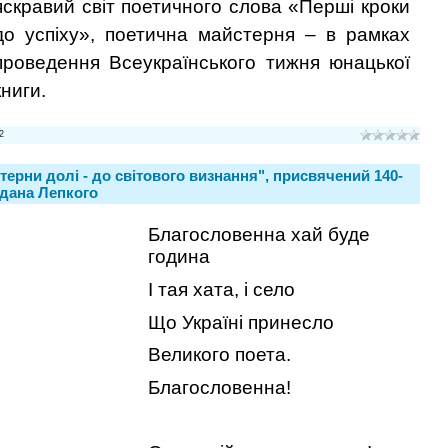
яскравий світ поетичного слова «Перші кроки
до успіху», поетична майстерня – в рамках
проведення Всеукраїнського тижня юнацької
книги.
2
 терни долі - до світового визнання", присвячений 140-
гдана Лепкого
Благословенна хай буде
година
І тая хата, і село
Що Україні принесло
Великого поета.
Благословенна!