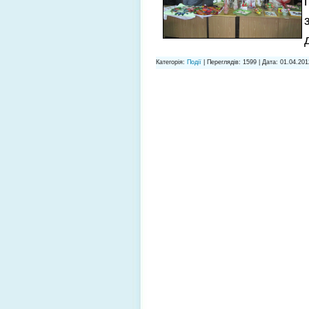
Категорія:
Події
| Переглядів: 1599 | Дата:
01.04.201