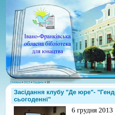
Головна
»
2013
»
Грудень
»
10
Засідання клубу "Де юре"- "Генд
сьогоденні"
6 грудня 2013 