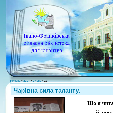
Головна
»
2017
»
Січень
»
12
Чарівна сила таланту.
Що я чит
й апок