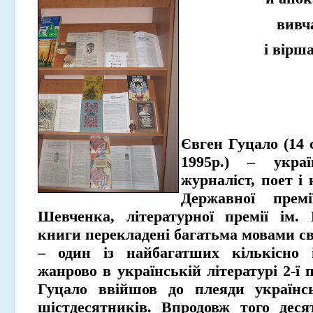
вивч
і вірш
Євген Гуцало (14 
1995р.) – укра
журналіст, поет і 
Державної прем
Шевченка, літературної премії ім.
книги перекладені багатьма мовами св
– один із найбагатших кількісно 
жанрово в українській літературі 2-ї
Гуцало ввійшов до плеяди українс
шістдесятників. Впродовж того деся