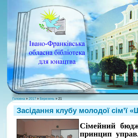
Головна
»
2017
»
Березень
»
21
Засідання клубу молодої сім’ї «
Сімейний бюдж
принцип управ