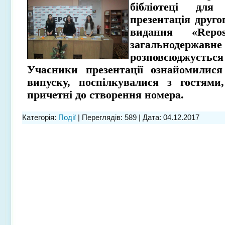
бібліотеці для
презентація друго
видання «
Repos
загальнодер
розповсюджуєть
Учасники презентації ознайомилис
випуску, поспілкувалися з гостями,
причетні до створення номера.
Категорія:
Події
| Переглядів: 589 | Дата:
04.12.2017