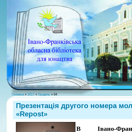
Головна
»
2017
»
Грудень
»
04
Презентація другого номера мо
«Repost»
В Івано-Франк