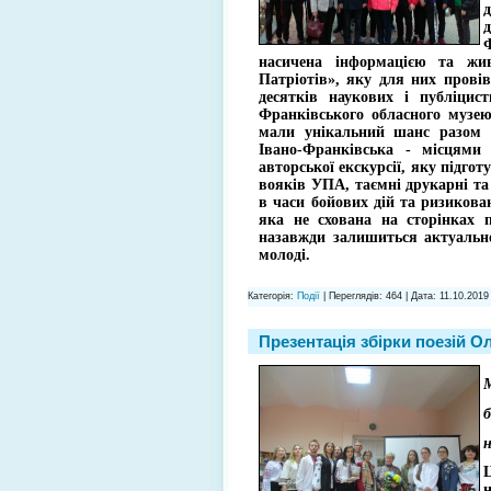
Ф
насичена інформацією та жи
Патріотів», яку для них прові
десятків наукових і публіцист
Франківського обласного музе
мали унікальний шанс разом
Івано-Франківська - місцями
авторської екскурсії, яку підго
вояків УПА, таємні друкарні т
в часи бойових дій та ризикова
яка не схована на сторінках 
назавжди залишиться актуально
молоді.
Категорія:
Події
| Переглядів: 464 | Дата:
11.10.2019
Презентація збірки поезій О
М
б
н
Ц
н