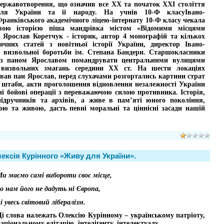
державотворення, що означив все ХХ та початок ХХІ століття
для України та її народу. На учнів 10-Ф класуІвано-
ранківського академічного ліцею-інтернату 10-Ф класу чекала
вою історією піша мандрівка містом «Відомими місцями
в Ярослав Коретчук - історик, автор 4 монографій та кількох
ичних статей з новітньої історії України, директор Івано-
ю визвольної боротьби ім. Степана Бандери. Старшокласники
 з паном Ярославом помандрувати центральними вулицями
 визвольних змагань середини ХХ ст. На шести локаціях
тував пан Ярослав, перед слухачами розгортались картини страт
а штаби, акти проголошення відновлення незалежності України
ні бойові операції з переважаючою силою противника. Історія,
підручників та архівів, а живе в пам’яті юного покоління,
ю та живою, дасть певні моральні та ціннісні засади нашій
лексія Курінного «Живу для України».
и маємо самі вибороти своє місце,
о нам його не дадуть ні Європа,
і увесь світовий лібералізм.
і слова належать Олексію Курінному – українському патріоту,
аціональному елітарію, інтелігенту, інтелектуалу.