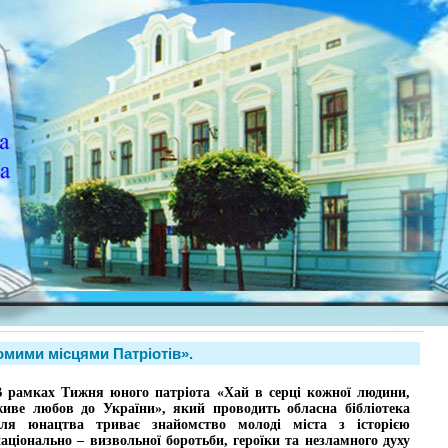
омими місцями Патріотів».
В рамках Тижня юного патріота «Хай в серці кожної людини,
живе любов до України», який проводить обласна бібліотека
для юнацтва триває знайомство молоді міста з історією
аціонально – визвольної боротьби, героїки та незламного духу