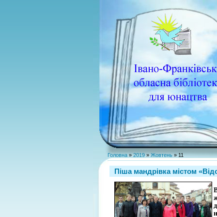
Головна
»
2019
»
Жовтень
»
11
Піша мандрівка містом «Від
н