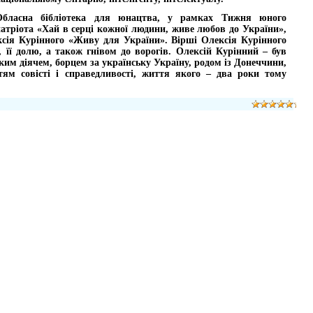
Обласна бібліотека для юнацтва, у рамках Тижня юного
атріота «Хай в серці кожної людини, живе любов до України»,
ексія Курінного «Живу для України». Вірші Олексія Курінного
 її долю, а також гнівом до ворогів. Олексій Курінний – був
им діячем, борцем за українську Україну, родом із Донеччини,
тям совісті і справедливості, життя якого – два роки тому