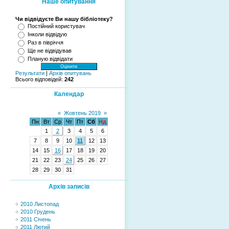
Наше опитування
Чи відвідуєте Ви нашу бібліотеку?
Постійний користувач
Інколи відвідую
Раз в півріччя
Ще не відвідував
Планую відвідати
Результати
|
Архів опитувань
Всього відповідей:
242
Календар
«
Жовтень 2019
»
Пн
Вт
Ср
Чт
Пт
Сб
Нд
1
2
3
4
5
6
7
8
9
10
11
12
13
14
15
16
17
18
19
20
21
22
23
24
25
26
27
28
29
30
31
Архів записів
2010 Листопад
2010 Грудень
2011 Січень
2011 Лютий