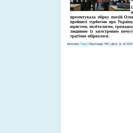
п
презентувала збірку поезій Ол
пройняті турботою про Україну,
юристом, політологом, громадськ
людиною із загостреним почут
трагічно обірвалося.
Категорія:
Події
| Переглядів: 691 | Дата:
11.10.2019