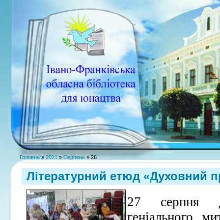
Головна
»
2021
»
Серпень
»
26
Літературний етюд «Духовний пр
27 серпня д
геніального ми