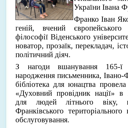
України Івана Ф
Франко Іван Як
геній, вчений європейського
філософії Віденського університе
новатор, прозаїк, перекладач, іс
політичний діяч.
З нагоди вшанування 165-ї
народження письменника, Івано-Ф
бібліотека для юнацтва провела
«Духовний провідник нації» в
для людей літнього віку, п
Франківського територіального 
обслуговування.