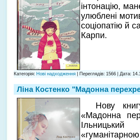
інтонацію, ман
улюблені мотив
соціопатію й с
Карпи.
Категорія:
Нові надходження
| Переглядів: 1566 | Дата:
14.
Ліна Костенко "Мадонна перехр
Нову книг
«Мадонна пер
Ільниць
«гуманітарною 