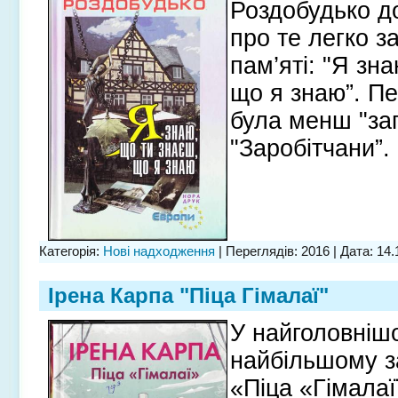
Роздобудько до
про те легко з
пам’яті: "Я зн
що я знаю”. П
була менш "заг
"Заробітчани”.
Категорія:
Нові надходження
| Переглядів: 2016 | Дата:
14.
Ірена Карпа "Піца Гімалаї"
У найголовнішо
найбільшому з
«Піца «Гімалаї