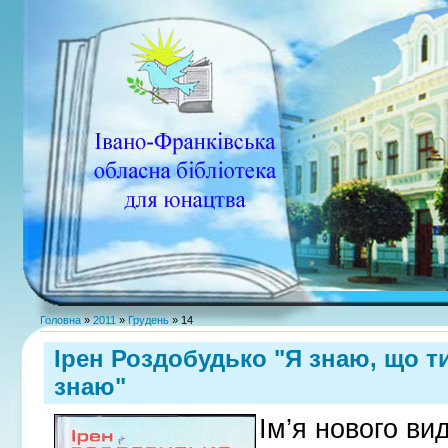
Головна
»
2011
»
Грудень
»
14
Ірен Роздобудько "Я знаю, що т
знаю"
Ім’я нового ви