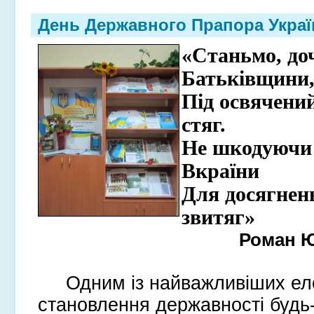
День Державного Прапора Украї
«Станьмо, до
Батьківщини
Під освячени
стяг.
Не шкодуючи 
Вкраїни
Для досягнен
звитяг»
Роман 
Одним із найважливіших ел
становлення державності будь-