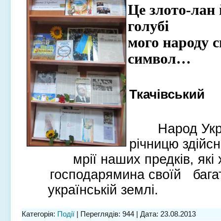
Це злото-лан
голубі
мого народу с
символ…
Ткач
Народ Укр
річницю здійсн
мрії наших предків, які 
господарямина своїй багат
українській землі.
Категорія:
Події
| Переглядів: 944 | Дата:
23.08.2013