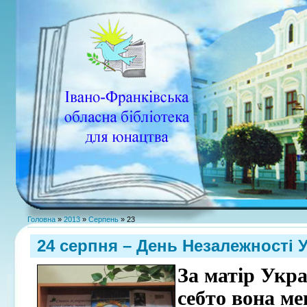
Головна
»
2013
»
Серпень
»
23
24 серпня – День Незалежності У
За матір Укра
себто вона ме