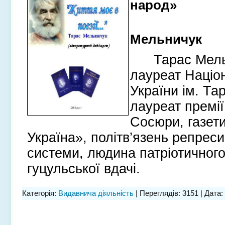
народ»
Мельничук
Тарас Мель
лауреат Націон
України ім. Та
лауреат премі
Сосюри, газет
Україна», політв’язень репреси
системи, людина патріотичного
гуцульської вдачі.
Категорія:
Видавнича діяльність
| Переглядів: 3151 | Дата: