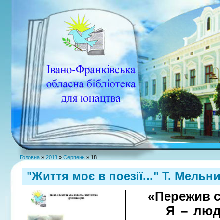
Головна
»
2013
»
Серпень
»
18
"Життя моє в поезії..." Т. Мельн
«Пережив со
Я – люди