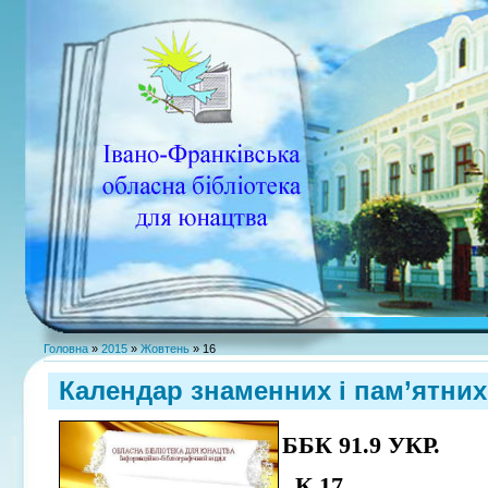
Головна
»
2015
»
Жовтень
»
16
Календар знаменних і пам’ятних 
ББК 91.9 УКР.
К 17