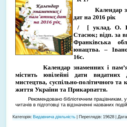
Календар знам
дат на 2016 рік
/ [ уклад. О. 
Стасюк; відп. за в
Франківська обл
юнацтва. – Івано
16с.
Календар знаменних і пам’ятни
містить ювілейні дати видатних д
мистецтва, суспільно-політичного та 
життя України та Прикарпаття.
Рекомендовано бібліотечним працівникам, учи
читачів в підготовці та відзначенні названих подій
Категорія:
Видавнича діяльність
| Переглядів: 19628 | Дат