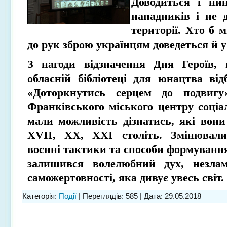
Доводиться і нин
нападників і не 
території. Хто б 
до рук зброю українцям доведеться й у
З нагоди відзначення Дня Героїв, 
обласній бібліотеці для юнацтва від
«Доторкнутись серцем до подвигу»
Франківського міського центру соціа
мали можливість дізнатись, які вони 
ХVІІ, ХХ, ХХІ століть. Змінювали
воєнні тактики та способи формування
залишився волелюбний дух, незлам
саможертовності, яка дивує увесь світ.
Категорія:
Події
| Переглядів: 585 | Дата:
29.05.2018