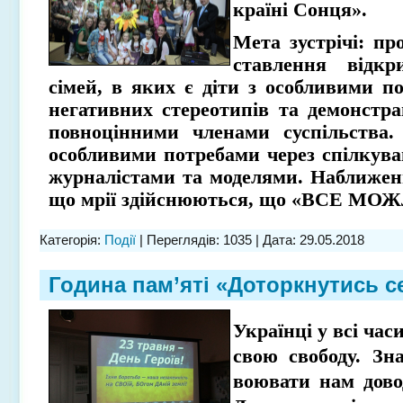
країні Сонця».
Мета зустрічі: пр
ставлення відкр
сімей, в яких є діти з особливими п
негативних стереотипів та демонстр
повноцінними членами суспільства. 
особливими потребами через спілкув
журналістами та моделями. Наближенн
що мрії здійснюються, що «ВСЕ МОЖ
Категорія:
Події
| Переглядів: 1035 | Дата:
29.05.2018
Година пам’яті «Доторкнутись с
Українці у всі час
свою свободу. Зн
воювати нам довод