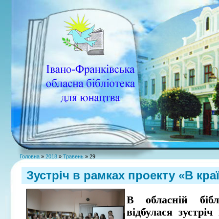
Головна
»
2018
»
Травень
»
29
Зустріч в рамках проекту «В кра
В обласній біб
відбулася зустрі