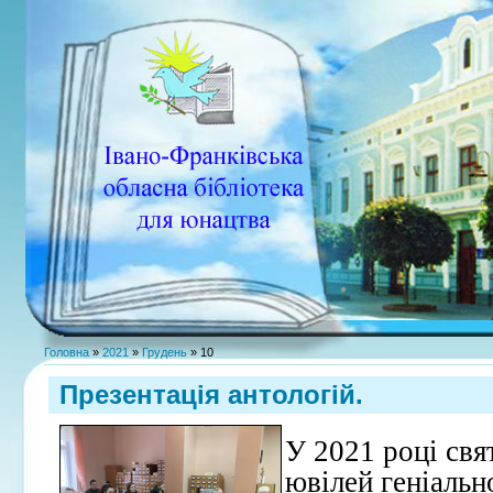
Головна
»
2021
»
Грудень
»
10
Презентація антологій.
У 2021 році свя
ювілей геніальн